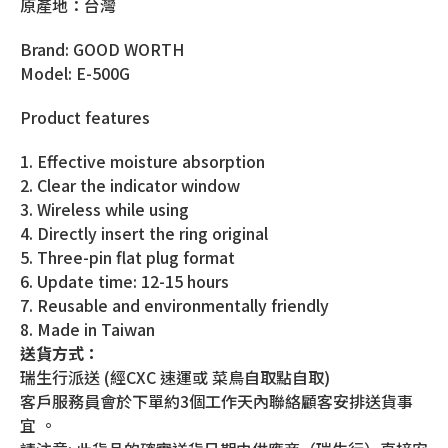
原產地：台灣
Brand: GOOD WORTH
Model: E-500G
Product features
1. Effective moisture absorption
2. Clear the indicator window
3. Wireless while using
4. Directly insert the ring original
5. Three-pin flat plug format
6. Update time: 12-15 hours
7. Reusable and environmentally friendly
8. Made in Taiwan
送貨方式：
瑞生行派送 (經CXC 速運或 菜鳥自取點自取)
客戶服務員會於下單約3個工作天內聯絡顧客安排送貨事
宜 。