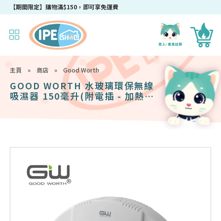
成為IPEshop會員，新會員即可獲得迎新$50購物優惠碼！
【期間限定】購物滿$150，即可享免運費
主頁
»
商店
»
Good Worth
GOOD WORTH 水玻璃環保無線
吸濕器 150毫升(附電插 - 加熱還
原後循環使用)