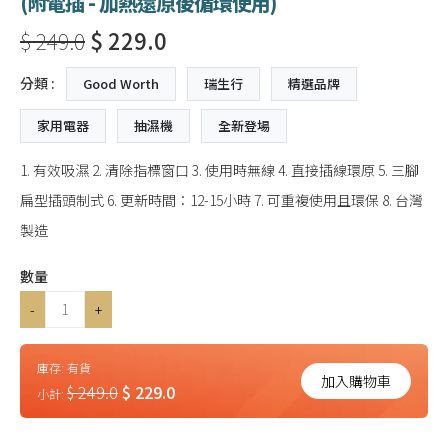
(附電插 - 加熱還原後循環使用)
$ 249.0
$ 229.0
分類 :
Good Worth
瑞生行
精選品牌
家用電器
抽濕機
全新登場
1. 有效吸濕 2. 清除指標窗口 3. 使用時無線 4. 直接插線環原 5. 三腳
扁型插頭制式 6. 更新時間：12-15小時 7. 可重複使用且環保 8. 台灣
製造
數量
-
+
庫存:
有貨
加入購物車
$ 249.0
$ 229.0
小計: