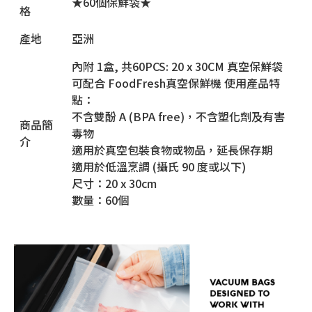
★60個保鮮袋★
格
產地
亞洲
內附 1盒, 共60PCS: 20 x 30CM 真空保鮮袋
可配合 FoodFresh真空保鮮機 使用產品特
點：
不含雙酚 A (BPA free)，不含塑化劑及有害
商品簡
毒物
介
適用於真空包裝食物或物品，延長保存期
適用於低溫烹調 (攝氏 90 度或以下)
尺寸：20 x 30cm
數量：60個