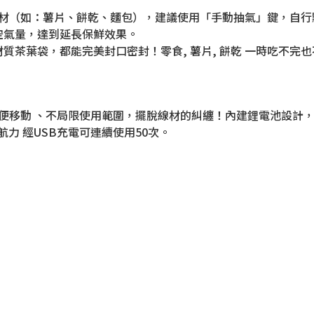
食材（如：薯片、餅乾、麵包），建議使用「手動抽氣」鍵，自
空氣量，達到延長保鮮效果。
質茶葉袋，都能完美封口密封！零食, 薯片, 餅乾 一時吃不完
便移動 、不局限使用範圍，擺脫線材的糾纏！內建鋰電池設計，無
航力 經USB充電可連續使用50次。