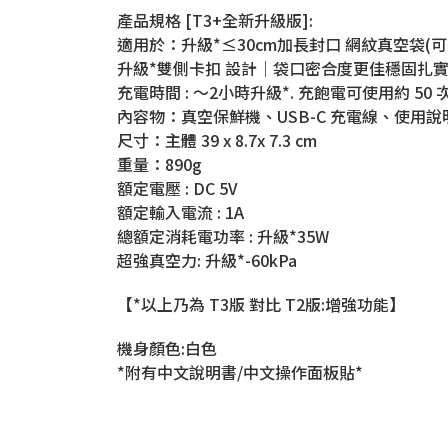
產品規格 [T3+全新升級版]:
適用於：升級*≤30cm加長封口 網紋真空袋(
升級*雙側卡扣 設計｜袋口密合度更佳穩固扎
充電時間 : ～2小時升級*. 充飽電可使用約 50 
內容物：真空保鮮機、USB-C 充電線、使用說
尺寸：主體 39 x 8.7x 7.3 cm
重量：890g
額定電壓 : DC 5V
額定輸入電流 : 1A
總額定消耗電功率 : 升級*35W
超強真空力: 升級*-60kPa
【*以上乃為 T3版 對比 T2版:增強功能】
機身顏色:白色
*附有中文說明書/中文操作面板貼*