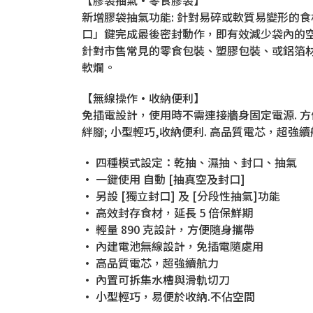
新增膠袋抽氣功能: 針對易碎或軟質易變形的
口」鍵完成最後密封動作，即有效減少袋內的
針對市售常見的零食包裝、塑膠包裝、或鋁箔材
軟爛。
【無線操作•收納便利】
免插電設計，使用時不需連接牆身固定電源. 方
絆腳; 小型輕巧,收納便利. 高品質電芯，超強續
• 四種模式設定：乾抽、濕抽、封口、抽氣
• 一鍵使用 自動 [抽真空及封口]
• 另設 [獨立封口] 及 [分段性抽氣]功能
• 高效封存食材，延長 5 倍保鮮期
• 輕量 890 克設計，方便隨身攜帶
• 內建電池無線設計，免插電隨處用
• 高品質電芯，超強續航力
• 內置可拆集水槽與滑軌切刀
• 小型輕巧，易便於收納.不佔空間