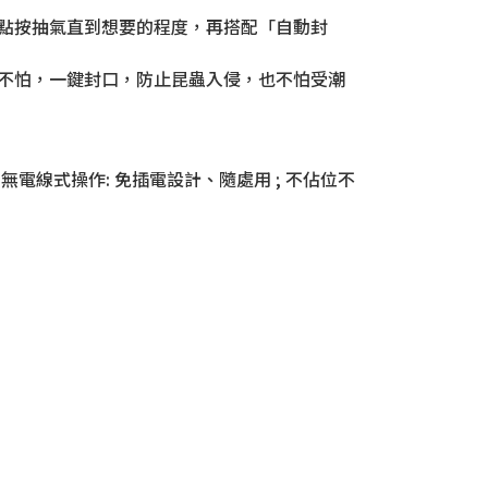
行點按抽氣直到想要的程度，再搭配「自動封
也不怕，一鍵封口，防止昆蟲入侵，也不怕受潮
電線式操作: 免插電設計、隨處用 ; 不佔位不