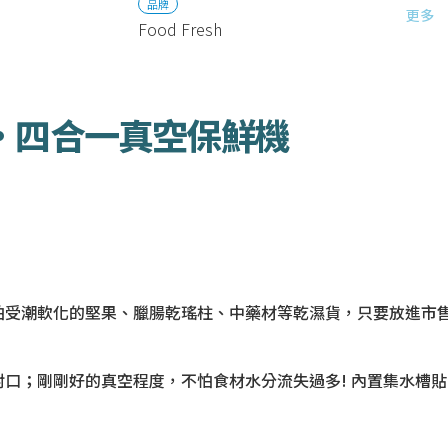
品牌
更多
Food Fresh
無線版•四合一真空保鮮機
潮軟化的堅果、臘腸乾瑤柱、中藥材等乾濕貨，只要放進市售壓紋或
口；剛剛好的真空程度，不怕食材水分流失過多! 內置集水槽