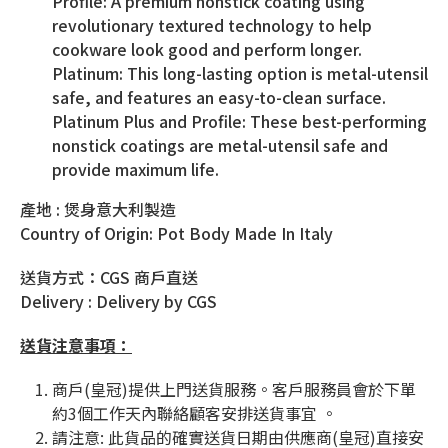
Profile: A premium nonstick coating using
revolutionary textured technology to help
cookware look good and perform longer.
Platinum: This long-lasting option is metal-utensil
safe, and features an easy-to-clean surface.
Platinum Plus and Profile: These best-performing
nonstick coatings are metal-utensil safe and
provide maximum life.
產地 : 煲身意大利製造
Country of Origin: Pot Body Made In Italy
送貨方式：CGS 商戶直送
Delivery : Delivery by CGS
送貨注意事項：
商戶(皇冠)提供上門送貨服務。客戶服務員會於下單
約3個工作天內聯絡顧客安排送貨事宜 。
請注意
:
此貨品的確實送貨日期由供應商
(
皇冠
)
直接安