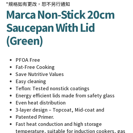
*規格如有更改，恕不另行通知
Marca Non-Stick 20cm
Saucepan With Lid
(Green)
PFOA Free
Fat-Free Cooking
Save Nutritive Values
Easy cleaning
Teflon: Tested nonstick coatings
Energy efficient lids made from safety glass
Even heat distribution
3-layer design – Topcoat, Mid-coat and
Patented Primer.
Fast heat conduction and high storage
temperature, suitable for induction cookers, gas