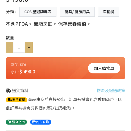
分類 :
CGS 皇冠牌專區
廚具/ 廚房用具
單柄煲
不含PFOA。 無脂烹飪。 保存營養價值。
數量
-
+
庫存:
有貨
加入購物車
$ 498.0
小計:
送貨資料
物流及配送政策
商品由商戶直接發出，訂單有機會包含數個商戶，因
商戶直送
此訂單有機會分數個包裹送出及收取。
送貨上門
門市自取