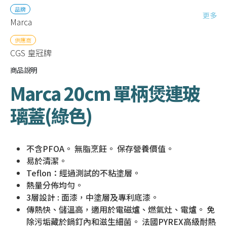
品牌
更多
Marca
供應商
CGS 皇冠牌
商品說明
Marca 20cm 單柄煲連玻
璃蓋(綠色)
不含PFOA。 無脂烹飪。 保存營養價值。
易於清潔。
Teflon：經過測試的不粘塗層。
熱量分佈均勻。
3層設計 : 面漆，中塗層及專利底漆。
傳熱快、儲溫高，適用於電磁爐、燃氣灶、電爐。 免
除污垢藏於鍋釘內和滋生細菌。 法國PYREX高級耐熱