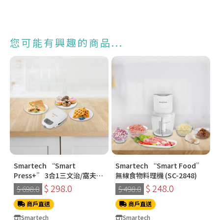
您可能有興趣的商品...
Smartech “Smart
Smartech “Smart Food”
Press+” 3合1三文治/窩夫/
無線食物料理機 (SC-2848)
冬甩機 SM-2228
$ 298.0
$ 248.0
$ 698.0
$ 498.0
商戶直送
商戶直送
Smartech
Smartech