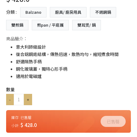
分類 :
Balzano
廚具/ 廚房用具
不銹鋼鍋
雙煎鍋
煎pan / 平底鑊
雙耳煲/ 鍋
商品簡介：
意大利師級設計
復合鋁鋼底結構，傳熱迅速，散熱均勻，縮短煮食時間
舒適隔熱手柄
鋼化玻璃蓋，獨特心形手柄
適用於電磁爐
數量
-
+
庫存:
已售罄
已售罄
$ 428.0
小計: