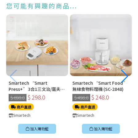
您可能有興趣的商品...
Smartech “Smart
Smartech “Smart Food”
Press+” 3合1三文治/窩夫/
無線食物料理機 (SC-2848)
冬甩機 SM-2228
$ 298.0
$ 248.0
$ 698.0
$ 498.0
商戶直送
商戶直送
Smartech
Smartech
加入購物籃
加入購物籃