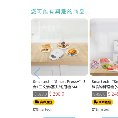
您可能有興趣的商品...
Smartech “Smart Press+” 3
Smartech “S
合1三文治/窩夫/冬甩機 SM-
線食物料理機 (SC
2228
$ 298.0
$ 24
$ 698.0
$ 498.0
商戶直送
商戶直送
Smartech
Smartech