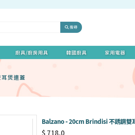
搜尋
廚具/廚房用具
韓國廚具
家用電器
銹鋼雙耳煲連蓋
Balzano - 20cm Brindisi 不銹
$ 718.0