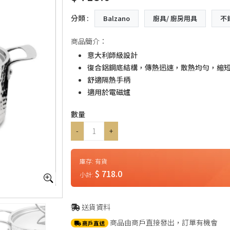
分類 :
Balzano
廚具/ 廚房用具
不
商品簡介：
意大利師級設計
復合鋁鋼底結構，傳熱迅速，散熱均勻，縮
舒適隔熱手柄
適用於電磁爐
數量
-
+
庫存:
有貨
$ 718.0
小計:
送貨資料
商品由商戶直接發出，訂單有機會
商戶直送