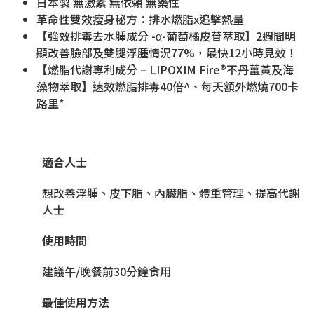
日本製 無激素 無依賴 無藥性
革命性雙效瘦身秘方：排水燃脂x追擊熱量
【強效排毒去水腫成分 -α-葡萄橘皮苷萃取】2週間明
顯改善臉部及雙腿浮腫情況77%，最快12小時見效！
【燃脂代謝專利成分 – LIPOXIM Fire®不丹薑黃及海
藻物萃取】速效燃脂排毒40倍^、每天額外燃燒700卡
路里*
適合人士
想改善浮腫、皮下脂、內臟脂、體重管理、提高代謝
人士
使用時間
建議午/晚餐前30分鐘食用
最佳使用方法