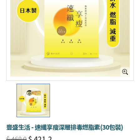
豐盛生活 - 速纖享瘦深層排毒燃脂素(30包裝)
$ 468.0
$ 421.2