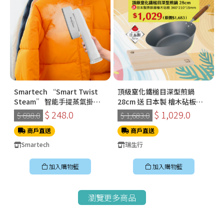
Smartech “Smart Twist
頂級窒化鐵槌目深型煎鍋
Steam” 智能手提蒸氣掛燙
28cm 送 日本製 檜木砧板
機 (SS-8108)
360*210*15mm
$ 248.0
$ 1,029.0
$ 698.0
$ 1,683.0
商戶直送
商戶直送
Smartech
瑞生行
加入購物籃
加入購物籃
瀏覽更多商品