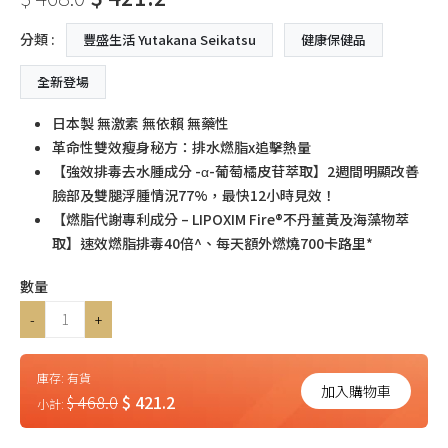
分類 :
豐盛生活 Yutakana Seikatsu
健康保健品
全新登場
日本製 無激素 無依賴 無藥性
革命性雙效瘦身秘方：排水燃脂x追擊熱量
【強效排毒去水腫成分 -α-葡萄橘皮苷萃取】2週間明顯改善
臉部及雙腿浮腫情況77%，最快12小時見效！
【燃脂代謝專利成分 – LIPOXIM Fire®不丹薑黃及海藻物萃
取】速效燃脂排毒40倍^、每天額外燃燒700卡路里*
數量
-
+
庫存:
有貨
加入購物車
$ 468.0
$ 421.2
小計: