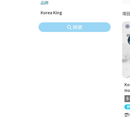
品牌
Korea King
項目 
篩選
Ko
H
(
$
鍋