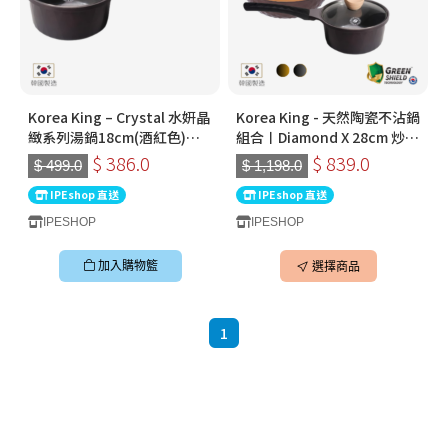
Korea King – Crystal 水妍晶
Korea King - 天然陶瓷不沾鍋
緻系列湯鍋18cm(酒紅色)〡
組合〡Diamond X 28cm 炒鍋
韓國製陶瓷不沾鍋
× Crystal 18cm 湯鍋〡韓國
$ 386.0
$ 839.0
$ 499.0
$ 1,198.0
製易潔鑊
IPEshop 直送
IPEshop 直送
IPESHOP
IPESHOP
加入購物籃
選擇商品
1