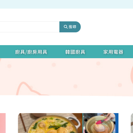
搜尋
廚具/廚房用具
韓國廚具
家用電器