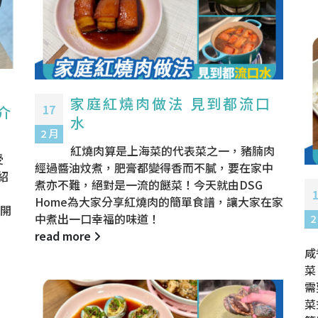
家庭紅燒肉做法 見到都流口
17
、介
水
2 月
紅燒肉算是上海菜的代表菜之一，豬腩肉
受
經過醬油炆煮，肥膏都變得香而不膩，要在家中
紹
煮亦不難，絕對是一流的餸菜！今天就由DSG
Home為大家分享紅燒肉的簡單食譜，讓大家在家
刻開
中煮出一口幸福的味道！
2
read more
咸
菜
需
菜