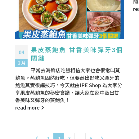
簡
re
果皮蒸鮑魚 甘香美味彈牙3個
04
關鍵
2 月
平常去海鮮店吃飯相信大家也會很常叫蒸
鮑魚。蒸鮑魚固然好吃，但要蒸出好吃又彈牙的
鮑魚其實很講技巧。今天就由IPE Shop 為大家分
享果皮蒸鮑魚的秘密食譜，讓大家在家中蒸出甘
香美味又彈牙的蒸鮑魚！
read more
...
1
2
3
5