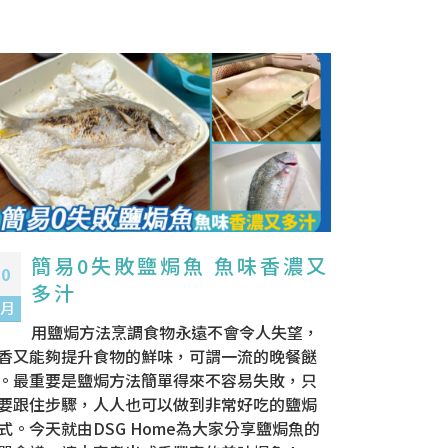
簡易0失敗鹽焗魚 魚味香濃又
10
多汁
 月
用鹽焗方法烹調食物永遠不會令人失望，
香又能夠提升食物的鮮味，可謂一流的晚餐餸
。最重要是鹽焗方法簡單得來不容易失敗，只
要跟住步驟，人人也可以做到非常好吃的鹽焗
式。今天就由DSG Home為大家分享鹽焗魚的