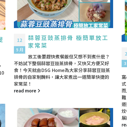
蒜蓉豆豉蒸排骨 極簡單放工
提
12
家常菜
5 月
放工後要趕快煮餐飯但又想不到煮什麽？
不妨試下整個蒜蓉豆豉蒸排骨，又快又方便又好
3
，
食！今天就由DSG Home為大家分享蒜蓉豆豉蒸
10
排骨的自家制醃料，讓大家煮出一道簡單快捷的
窩
！
家常菜！
式
read more
而
難
道
炆
展
re