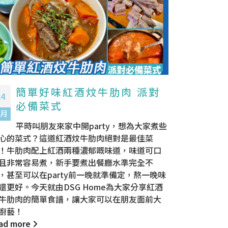
簡單好味紅酒炆牛肋肉 派對
24
必備菜式
 月
平時叫朋友來家中開party，想為大家煮些
心的菜式？這道紅酒炆牛肋肉絕對是最佳菜
！牛肋肉配上紅酒兩種濃郁嘅味道，味道可口
且非常容易煮，新手要煮出餐廳水準完全不
，甚至可以在party前一晚就準備定，熬一晚味
還更好。今天就由DSG Home為大家分享紅酒
牛肋肉的簡單食譜，讓大家可以在朋友面前大
廚藝！
ad more