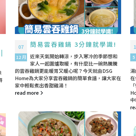
簡易雲吞雞鍋 3分鐘就學識!
07
|
近來天氣開始轉涼，步入寒冷的季節想和
12 月
5
家人一起圍爐取暖，有什麼比一碗熱騰騰
的雲吞雞鍋更能暖胃又暖心呢？今天就由DSG
湯
除
Home為大家分享雲吞雞鍋的簡單食譜，讓大家在
在
特
家中輕鬆煮出香甜雞湯！
「
！
read more
H
中
re