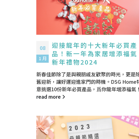
迎接龍年的十大新年必買產
08
品！新一年為家居增添福氣 
1 月
新年禮物2024
新春佳節除了是與親朋戚友歡聚的時光，更是
舊迎新，讓好運迎進家門的時機。DSG Home
意挑選10份新年必買產品，爲你龍年增添福氣
read more