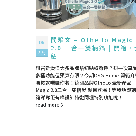
開箱文 – Othello Magic
06
2.0 三合一雙柄鍋 | 開箱
3 月
紹
想買新煲但太多品牌唔知點樣選擇？想一次享
多種功能但預算有限？今期DSG Home 開箱介
嘅煲就啱曬你啦！德國品牌Othello 全新產品
Magic 2.0三合一雙柄煲 矚目登場！等我地即
箱睇睇佢有咩設計特徵同埋特別功能啦！
read more