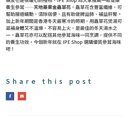
養生參茸——
天地藥業金蟲草花
，蟲草花含豐富纖維，可
幫助腸道蠕動，清除宿便，且有助健脾益肺、補益肝腎。
加上新年期間是香港冬天最寒冷的時期，用蟲草花煲湯可
滋補身體又不溫燥，不容易上火，是最佳的冬天湯水之
一。蟲草花亦可以配搭其他參茸海味一同烹調，提供不同
的養生功效，今個新年就在 IPE Shop 選購優質參茸海味
吧！
Share this post