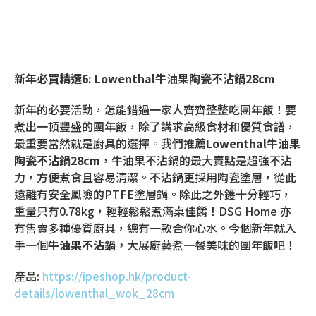
新年必買精選6: Lowenthal牛油果陶瓷不沾鍋28cm
新年的必要活動，怎能錯過一家人齊齊整整吃團年飯！要
煮出一頓豐盛的團年飯，除了講求高級食材和優質食譜，
最重要當然就是廚具的選擇。我們推薦
Lowenthal
牛油果
陶瓷不沾鍋
28cm
，
牛油果不沾鍋的最大賣點是超強不沾
力，方便煮食且容易清潔。不沾鍋更採用陶瓷塗層，從此
遠離有安全風險的PTFE塗層鍋。除此之外鑊十分輕巧，
重量只有0.78kg，輕輕鬆鬆煮滿桌佳餚！DSG Home 亦
有售賣多種優質廚具，總有一款合你心水。今個新年就入
手一個
牛油果不沾鍋，
大展廚藝煮一餐美味的團年飯吧！
產品:
https://ipeshop.hk/product-
details/lowenthal_wok_28cm