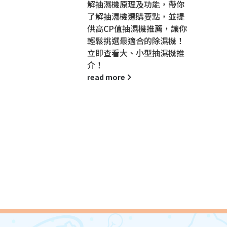
確開鑊、保
解抽濕機原理及功能，帶你
解答你的疑
了解抽濕機選購要點，並提
法和保養秘
供高CP值抽濕機推薦，讓你
選購建議與
輕鬆挑選最適合的除濕機！
查看熟鐵鑊
立即查看大、小型抽濕機推
介！
read more