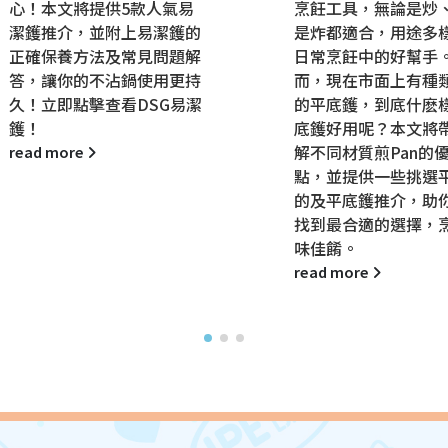
心！本文將提供5款人氣易
烹飪工具，無論是炒
潔鑊推介，並附上易潔鑊的
是炸都適合，用途多
正確保養方法及常見問題解
日常烹飪中的好幫手
答，讓你的不沾鍋使用更持
而，現在市面上有種
久！立即點擊查看DSG易潔
的平底鑊，到底什麽
鑊！
底鑊好用呢？本文將
解不同材質煎Pan的
read more
點，並提供一些挑選
的及平底鑊推介，助
找到最合適的選擇，
味佳餚。
read more