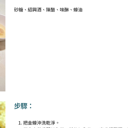
砂糖、紹興酒、陳醋、味醂、蠔油
步驟：
把金蠔沖洗乾淨。