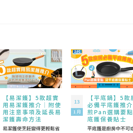
【易潔鑊】5款超實
【平底鍋】5款
13
用易潔鑊推介｜附使
必備平底鑊推介
用注意事項及延長易
煎Pan選購要
1 月
潔鑊壽命方法
底鑊保養貼士
易潔鑊使烹飪變得更輕鬆省
平底鑊是廚房中不可