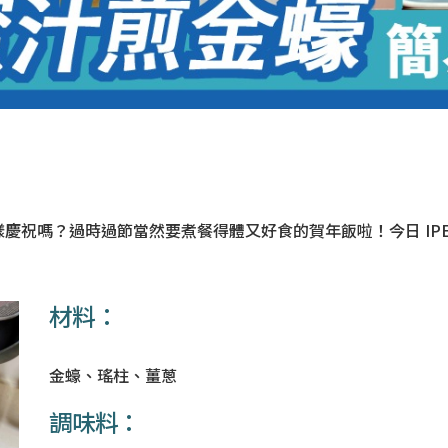
祝嗎？過時過節當然要煮餐得體又好食的賀年飯啦！今日 IPE 
材料：
金蠔、瑤柱、薑蔥
調味料：