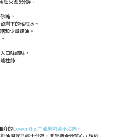
用細火煮5分鐘。
量砂糖。
保留剩下的瑤柱水。
砂糖和少量蠔油。
油。
個人口味調味。
炸瑤柱絲。
力推介的
Lowenthal牛油果陶瓷不沾鍋
。
轉眼油溫就已經十分高，非常適合炒菜心。現於