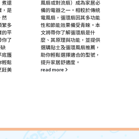
、煮還
風扇或對流扇）成為家居必
曾經
樣，是
備的電器之一。相較於傳統
不已
。然
電風扇，循環扇因其多功能
斑，
類繁多
性和節能效果備受青睞。本
復原
樣的平
文將帶你了解循環扇是什
鍋，
帶你了
麼、其原理與功能，並提供
它傳
優缺
選購貼士及循環風扇推薦，
時間
平底鑊
助你輕鬆選擇適合的型號，
和營
你輕鬆
提升家居舒適度。
選優
烹飪美
介五
read more
讓烹
趣事
rea