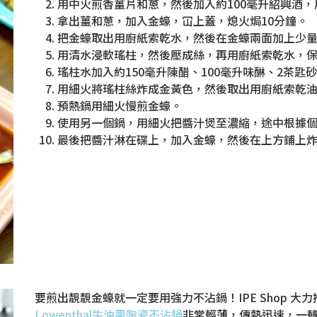
用中火煎香薑片和蔥，然後加入約100毫升紹興酒，
拿出薑和蔥，加入金蠔，冚上蓋，熄火焗10分鐘。
把金蠔取出用廚紙索乾水，然後在金蠔兩面加上少
用清水浸軟瑤柱，然後壓成絲，再用廚紙索乾水，
瑤柱水加入約150毫升陳醋、100毫升味醂、2茶匙
用細火將瑤柱絲炸成金黃色，然後取出用廚紙索乾
預熱鍋用細火慢煎金蠔。
使用另一個鍋，用細火把醬汁煲至濃縮，途中根據
最後把醬汁淋在碟上，加入金蠔，然後在上方鋪上
要煎出靚靚金蠔就一定要用強力不沾鍋！IPE Shop 大
Lowenthal牛油果陶瓷不沾鍋
非常輕薄，傳熱迅速，一