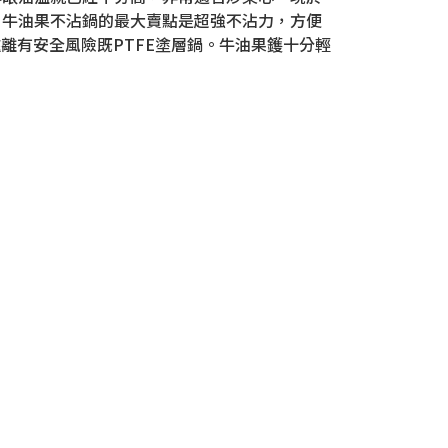
兩種大小。牛油果不沾鍋的最大賣點是超強不沾力，方便
離有安全風險既PTFE塗層鍋。牛油果鑊十分輕