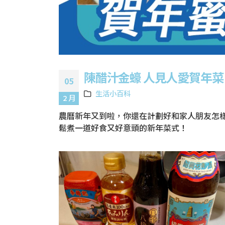
陳醋汁金蠔 人見人愛賀年菜
05
生活小百科
2 月
農曆新年又到啦，你還在計劃好和家人朋友怎樣慶
鬆煮一道好食又好意頭的新年菜式！