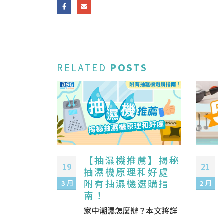
RELATED
POSTS
南】分辨
【抽濕機推薦】揭秘
19
21
掌握開
抽濕機原理和好處｜
法、選購
附有抽濕機選購指
3 月
2 月
推薦！
南！
與生鐵鑊的
家中潮濕怎麼辦？本文將詳