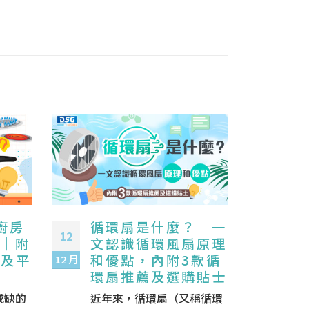
廚房
循環扇是什麼？｜一
【
12
03
｜附
文認識循環風扇原理
食
點及平
和優點，內附3款循
｜
12 月
10 月
環扇推薦及選購貼士
薦
或缺的
近年來，循環扇（又稱循環
作為