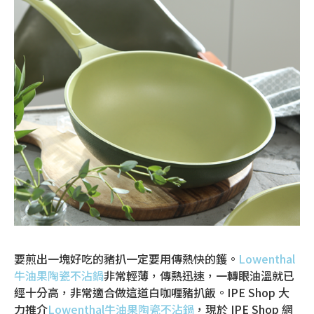
要煎出一塊好吃的豬扒一定要用傳熱快的鑊。
Lowenthal
牛油果陶瓷不沾鍋
非常輕薄，傳熱迅速，一轉眼油溫就已
經十分高，非常適合做這道白咖喱豬扒飯。IPE Shop 大
力推介
Lowenthal牛油果陶瓷不沾鍋
，現於 IPE Shop 網