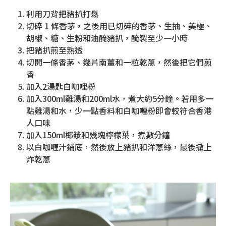
利用刀背把豬扒打鬆
切碎 1 條香茅，之後用已切碎的香茅、生抽、美極、
胡椒、糖、生粉和油醃豬扒，醃製至少一小時
把豬扒煎至熟透
切開一條香茅、幾片南薑和一粒乾蔥，然後把它們煎
香
加入2湯匙白咖哩粉
加入300ml雞湯和200ml水，煮大約5分鐘。若用多一
點雞湯和水，少一點香料和白咖喱粉即會較符合香港
人口味
加入150ml椰漿和幾塊檸檬葉，煮數分鐘
以白咖喱汁鋪底，然後放上豬扒和洋蔥絲，最後撒上
炸乾蔥