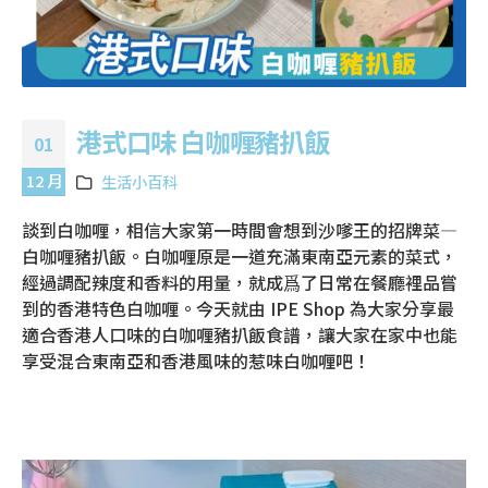
港式口味 白咖喱豬扒飯
01
12 月
生活小百科
談到白咖喱，相信大家第一時間會想到沙嗲王的招牌菜—
白咖喱豬扒飯。白咖喱原是一道充滿東南亞元素的菜式，
經過調配辣度和香料的用量，就成爲了日常在餐廳裡品嘗
到的香港特色白咖喱。今天就由 IPE Shop 為大家分享最
適合香港人口味的白咖喱豬扒飯食譜，讓大家在家中也能
享受混合東南亞和香港風味的惹味白咖喱吧！