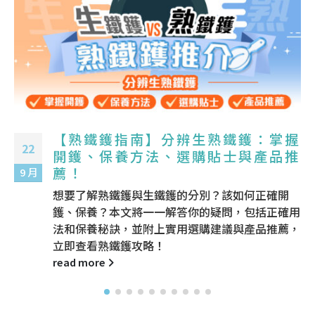
【抽濕機推薦】揭秘抽濕機原理和好
19
處｜附有抽濕機選購指南！
3 月
家中潮濕怎麼辦？本文將詳解抽濕機原理及功能，
帶你了解抽濕機選購要點，並提供高CP值抽濕機
推薦，讓你輕鬆挑選最適合的除濕機！立即查看
大、小型抽濕機推介！
read more