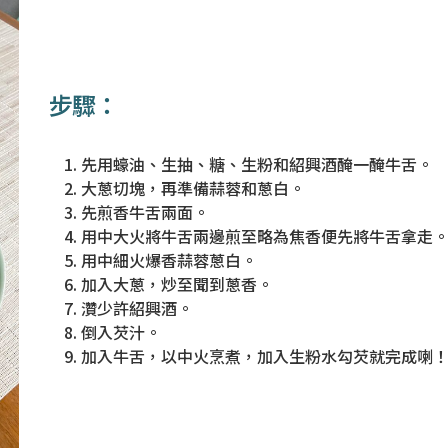
步驟：
先用蠔油、生抽、糖、生粉和紹興酒醃一醃牛舌。
大蔥切塊，再準備蒜蓉和蔥白。
先煎香牛舌兩面。
用中大火將牛舌兩邊煎至略為焦香便先將牛舌拿走
用中細火爆香蒜蓉蔥白。
加入大蔥，炒至聞到蔥香。
灒少許紹興酒。
倒入芡汁。
加入牛舌，以中火烹煮，加入生粉水勾芡就完成喇