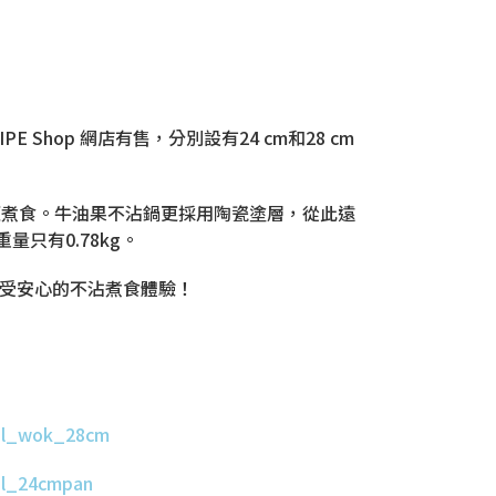
IPE Shop 網店有售，分別設有24 cm和28 cm
便煮食。牛油果不沾鍋更採用陶瓷塗層，從此遠
只有0.78kg。
受安心的不沾煮食體驗！
hal_wok_28cm
hal_24cmpan