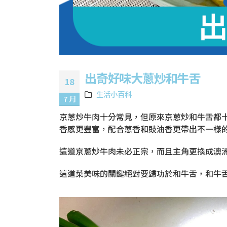
出奇好味大蔥炒和牛舌
18
生活小百科
7 月
京蔥炒牛肉十分常見，但原來京蔥炒和牛舌都
香感更豐富，配合蔥香和豉油香更帶出不一樣
這道京蔥炒牛肉未必正宗，而且主角更換成澳
這道菜美味的關鍵絕對要歸功於和牛舌，和牛