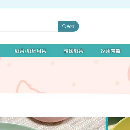
搜尋
廚具/廚房用具
韓國廚具
家用電器