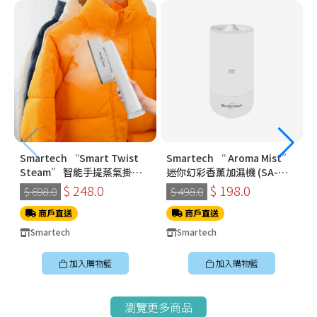
Smartech “Smart Twist
Smartech “ Aroma Mist”
Steam” 智能手提蒸氣掛燙
迷你幻彩香薰加濕機 (SA-
機 (SS-8108)
8009)
$ 248.0
$ 198.0
$ 698.0
$ 498.0
商戶直送
商戶直送
Smartech
Smartech
加入購物籃
加入購物籃
瀏覽更多商品