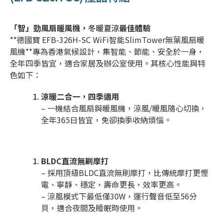
「智」勁風扇暖風機，
冬暖
夏涼
最佳體驗
**德國寶 EFB-326H-SC WiFi智能SlimTower無葉風扇暖
風機**專為香港氣候設計，集智能、節能、安全於一身，
全年四季皆宜，適合家居及辦公室使用。其核心性能與特
色如下：
涼暖二合一，四季適用
– 一機結合風扇與暖風機，涼風/暖風隨心切換，
全年365日皆宜，免卻換季收納煩惱。
BLDC直流無刷摩打
– 採用頂級BLDC直流無刷摩打，比傳統摩打更慳
電、寧靜、穩定，壽命更長，效率更高。
– 涼風模式下最低僅30W，運行聲音低至56分
貝，適合夜間及睡眠時使用。