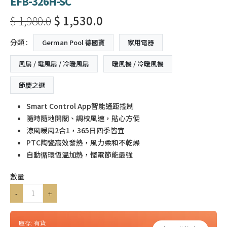
EFB-326H-SC
$ 1,980.0
$ 1,530.0
分類 :
German Pool 德國寶
家用電器
風扇 / 電風扇 / 冷暖風扇
暖風機 / 冷暖風機
節慶之選
Smart Control App智能遙距控制
隨時隨地開關、調校風速，貼心方便
涼風暖風2合1，365日四季皆宜
PTC陶瓷高效發熱，風力柔和不乾燥
自動循環恆溫加熱，慳電節能最強
數量
-
+
庫存:
有貨