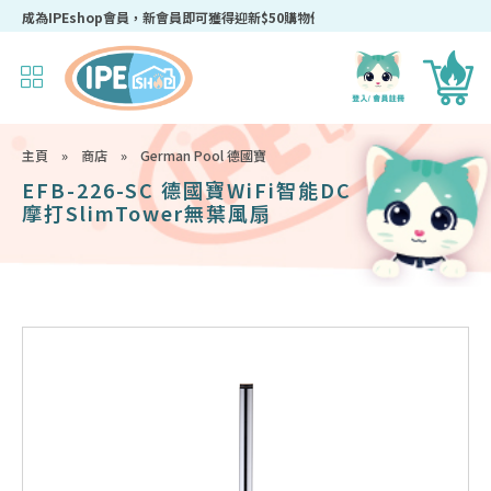
成為IPEshop會員，新會員即可獲得迎新$50購物優惠碼！
主頁
»
商店
»
German Pool 德國寶
EFB-226-SC 德國寶WiFi智能DC
摩打SlimTower無葉風扇