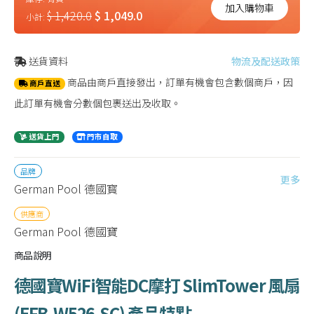
加入購物車
$ 1,420.0
$ 1,049.0
小計:
送貨資料
物流及配送政策
商品由商戶直接發出，訂單有機會包含數個商戶，因
商戶直送
此訂單有機會分數個包裹送出及收取。
送貨上門
門市自取
品牌
更多
German Pool 德國寳
供應商
German Pool 德國寶
商品說明
德國寶WiFi智能DC摩打 SlimTower 風扇
(
EFB-W526-SC
)
產品特點