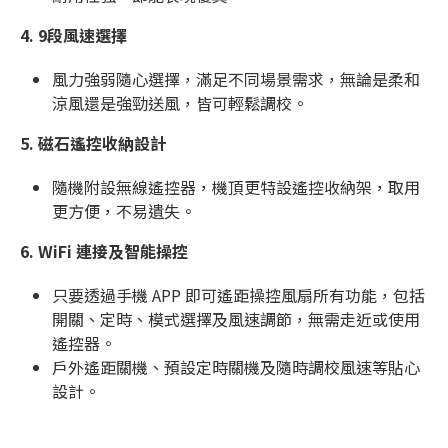
4.
9段風速選擇
風力強弱隨心選擇，滿足不同場景需求，無論是柔和
涼風還是強勁送風，皆可輕鬆調校。
5.
磁石遙控收納設計
隨機附設無線遙控器，機頂更特設遙控收納架，取用
更方便，不易遺失。
6.
WiFi 連接及智能操控
只要透過手機 APP 即可遙距操控風扇所有功能，包括
開關、定時、模式選擇及風速調節，無需走近或使用
遙控器。
戶外遙距關機、預設定時關機及隨時調校風速等貼心
設計。