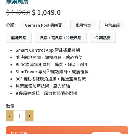
無葉風扇
$ 1,420.0
$ 1,049.0
分類 :
German Pool 德國寶
家用電器
無葉風扇
座地風扇
風扇 / 電風扇 / 冷暖風扇
今期熱賣
Smart Control App 智能遙距控制
隨時隨地開關、調校風速，貼心方便
BLDC直流無刷摩打︰節能、靜音、耐用
(1)
SlimTower 專利
纖巧設計，纖瘦慳位
90° 自動搖擺廣角送風，促進空氣對流
無葉空氣加壓技術，風力超強
9 段風速調校，風力強弱隨心選擇
數量
-
+
庫存:
有貨