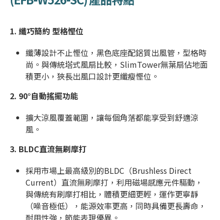
1. 纖巧簡約 型格慳位
纖薄設計不止慳位，黑色底座配鋁質出風管，型格時
尚。與傳統塔式風扇比較，SlimTower無葉扇佔地面
積更小，狹長出風口設計更纖瘦慳位。
2.
90°自動搖擺功能
擴大涼風覆蓋範圍，讓每個角落都能享受到舒適涼
風。
3.
BLDC直流無刷摩打
採用市場上最高級別的BLDC（Brushless Direct
Current）直流無刷摩打，利用磁場感應元件驅動，
與傳統有刷摩打相比，體積更細更輕，運作更寧靜
（噪音極低），能源效率更高，同時具備更長壽命，
耐用性強，節能表現優異。