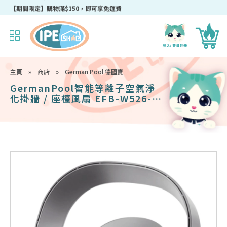
成為IPEshop會員，新會員即可獲得迎新$50購物優惠碼！
主頁
»
商店
»
German Pool 德國寶
GermanPool智能等離子空氣淨
化掛牆 / 座檯風扇 EFB-W526-
SC