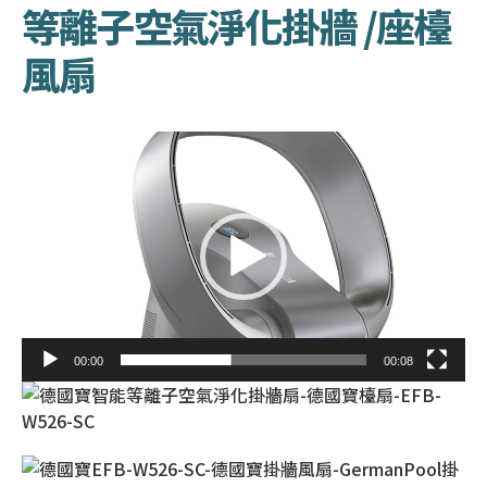
等離子空氣淨化掛牆 /座檯
風扇
視
訊
播
放
器
00:00
00:08