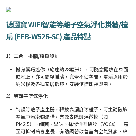
德國寶 WiFi智能等離子空氣淨化掛牆/檯
扇 (
EFB-W526-SC
)
產品特點
1）
二合一掛牆/檯扇設計
機身纖巧迷你（底座約28厘米），可隨意擺放在桌面
或地上，亦可簡單掛牆，完全不佔空間，靈活適用於
納米樓及各種家居環境，安裝便捷即裝即用。
2）
等離子空氣淨化
特設等離子產生器，釋放高濃度等離子，可主動破壞
空氣中污染物結構，有效去除懸浮微粒（如
PM2.5）、細菌、異味、揮發性有機物（VOCs），甚
至可抑制病毒生長，有助顯著改善室內空氣質素，締