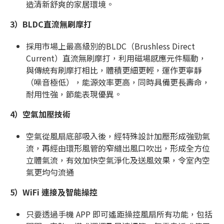
造清新舒爽的家居環境。
3）
BLDC直流無刷摩打
採用市場上最高級別的BLDC（Brushless Direct
Current）直流無刷摩打，利用磁場感應元件驅動，
與傳統有刷摩打相比，體積更細更輕，運作更寧靜
（噪音極低），能源效率更高，同時具備更長壽命，
耐用性強，節能表現優異。
4）
空氣加壓技術
空氣從風扇底部吸入後，經特殊設計加壓形成強勁氣
流，再經由環形風管的窄縫出風口吹出，形成全方位
立體氣流，有效加快空氣淨化及送風效果，令室內空
氣更均勻流通
5）
WiFi 連接及智能操控
只要透過手機 APP 即可遙距操控風扇所有功能，包括