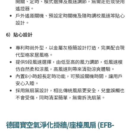
開關、定時、模式選擇及風速調節，無需走近或使用
遙控器。
戶外遙距關機、預設定時關機及隨時調校風速等貼心
設計。
6）
貼心設計
專利時尚外型，以金屬灰極簡設計打造，完美配合現
代型格家居風格。
提供9段風速選擇，由低至高的風力調節，低風速模
仿自然柔和涼風，高風速則帶來清勁涼爽體驗。
內置8小時超長定時功能，可預設關機時間，讓用戶
安心入睡。
採用無扇葉設計，相比傳統風扇更安全，兒童誤觸也
不會受傷，同時清潔簡單，無需拆洗扇葉。
德國寶空氣淨化掛牆/座檯風扇 (
EFB-