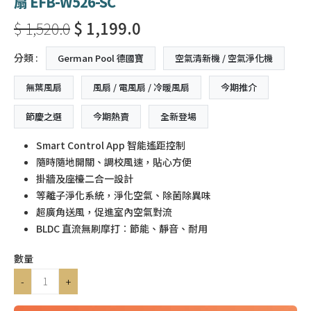
扇 EFB-W526-SC
$ 1,520.0
$ 1,199.0
分類 :
German Pool 德國寶
空氣清新機 / 空氣淨化機
無葉風扇
風扇 / 電風扇 / 冷暖風扇
今期推介
節慶之選
今期熱賣
全新登場
Smart Control App 智能遙距控制
隨時隨地開關、調校風速，貼心方便
掛牆及座檯二合一設計
等離子淨化系統，淨化空氣、除菌除異味
超廣角送風，促進室內空氣對流
BLDC 直流無刷摩打︰節能、靜音、耐用
數量
-
+