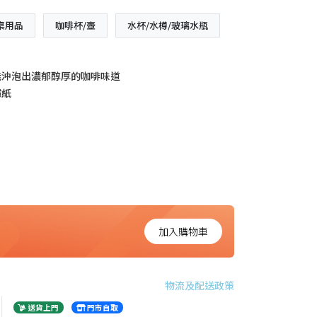
桌用品
咖啡杯/壺
水杯/水樽/玻璃水瓶
能沖泡出濃郁醇厚的咖啡味道
濾紙
加入購物車
物流及配送政策
送貨上門
門市自取