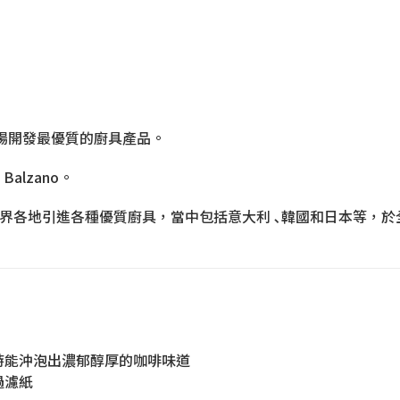
市場開發最優質的廚具產品。
alzano。
世界各地引進各種優質廚具，當中包括意大利 ､韓國和日本等，
時能沖泡出濃郁醇厚的咖啡味道
過濾紙