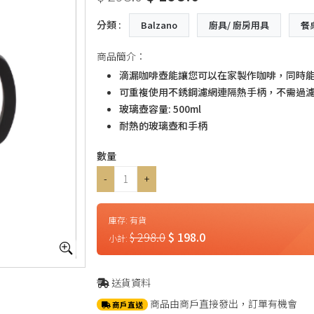
分類 :
Balzano
廚具/ 廚房用具
餐
商品簡介：
滴漏咖啡壺能讓您可以在家製作咖啡，同時
可重複使用不銹鋼濾網連隔熱手柄，不需過
玻璃壺容量: 500ml
耐熱的玻璃壺和手柄
數量
-
+
庫存:
有貨
$ 298.0
$ 198.0
小計:
送貨資料
商品由商戶直接發出，訂單有機會
商戶直送