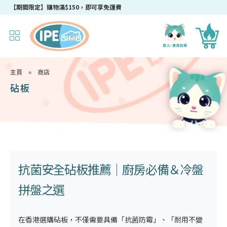
【期間限定】購物滿$150，即可享免運費
主頁
»
商店
砧板
抗菌安全
砧板推薦
｜廚房必備＆冷盤
拼盤之選
在香港選購
砧板
，不僅需要具備「抗菌防霉」、「耐用不變