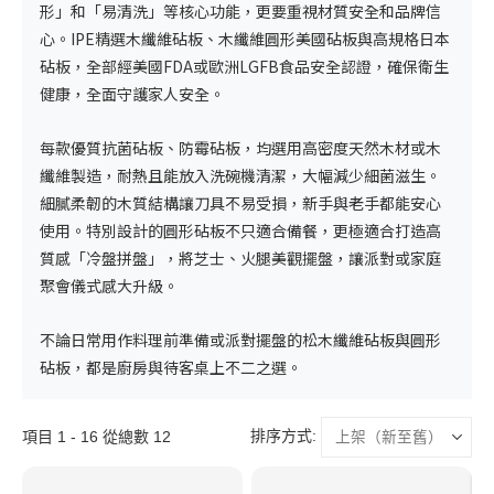
形」和「易清洗」等核心功能，更要重視材質安全和品牌信
心。IPE精選
木纖維砧板
、木纖維圓形
美國砧板
與高規格
日本
砧板
，全部經美國FDA或歐洲LGFB食品安全認證，確保衛生
健康，全面守護家人安全。​
每款優質
抗菌砧板
、
防霉砧板
，均選用高密度天然木材或木
纖維製造，耐熱且能放入洗碗機清潔，大幅減少細菌滋生。
細膩柔韌的木質結構讓刀具不易受損，新手與老手都能安心
使用。特別設計的
圓形砧板
不只適合備餐，更極適合打造高
質感「冷盤拼盤」，將芝士、火腿美觀擺盤，讓派對或家庭
聚會儀式感大升級。
不論日常用作料理前準備或派對擺盤的
松木纖維砧板
與
圓形
砧板
，都是廚房與待客桌上不二之選。
排序方式:
項目 1 - 16 從總數 12