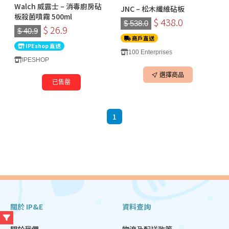
Walch 威露士 – 消毒廚房砧
JNC – 松木纖維砧板
板殺菌噴霧 500ml
$ 438.0
$ 538.0
$ 26.9
$ 40.9
商戶直送
IPEshop 直送
100 Enterprises
IPESHOP
選擇商品
已售罄
1
關於 IP&E
資料查詢
關於我們
物流及配送政策