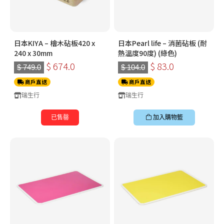
日本KIYA – 檜木砧板420 x
日本Pearl life – 消菌砧板 (耐
240 x 30mm
熱溫度90度) (綠色)
$ 674.0
$ 83.0
$ 749.0
$ 104.0
商戶直送
商戶直送
瑞生行
瑞生行
已售罄
加入購物籃