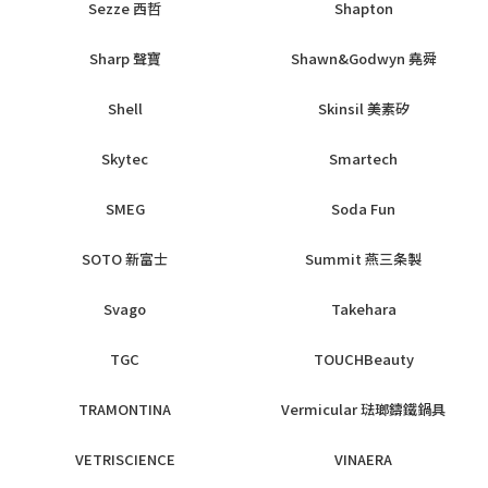
Sezze 西哲
Shapton
Sharp 聲寶
Shawn&Godwyn 堯舜
Shell
Skinsil 美素矽
Skytec
Smartech
SMEG
Soda Fun
SOTO 新富士
Summit 燕三条製
Svago
Takehara
TGC
TOUCHBeauty
TRAMONTINA
Vermicular 琺瑯鑄鐵鍋具
VETRISCIENCE
VINAERA