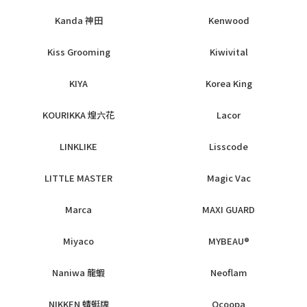
Kanda 神田
Kenwood
Kiss Grooming
Kiwivital
KIYA
Korea King
KOURIKKA 煌六花
Lacor
LINKLIKE
Lisscode
LITTLE MASTER
Magic Vac
Marca
MAXI GUARD
Miyaco
MYBEAU®
Naniwa 龍蝦
Neoflam
NIKKEN 蜻蜓牌
Ocoopa