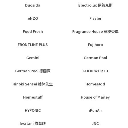
Duosida
Electrolux 伊萊克斯
eNZO
Fissler
Food Fresh
Fragrance House 藤枝香薰
FRONTLINE PLUS
Fujihoro
Gemini
German Pool
German Pool 德國寳
GOOD WORTH
Hinoki Sensei 檜沐先生
Home@dd
Homestuff
House of Marley
HYPONIC
iPuriAir
Iwatani 依華牌
JNC