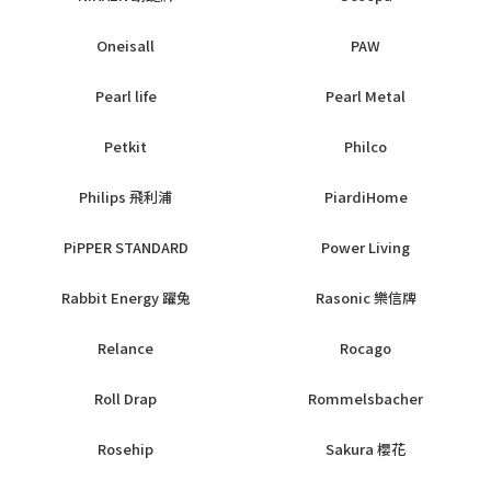
Oneisall
PAW
Pearl life
Pearl Metal
Petkit
Philco
Philips 飛利浦
PiardiHome
PiPPER STANDARD
Power Living
Rabbit Energy 躍兔
Rasonic 樂信牌
Relance
Rocago
Roll Drap
Rommelsbacher
Rosehip
Sakura 櫻花