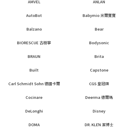
AMVEL
ANLAN
AutoBot
Babymio 米爾寶寶
Balzano
Bear
BIORESCUE 古樹寧
Bodysonic
BRAUN
Brita
Built
Capstone
Carl Schmidt Sohn 德國卡爾
CGS 皇冠牌
Cocinare
Deerma 德爾瑪
DeLonghi
Disney
DOMA
DR. KLĒN 潔博士